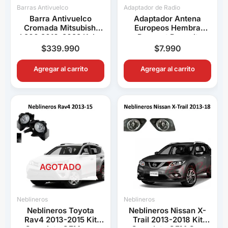
Barras Antivuelco
Adaptador de Radio
Barra Antivuelco
Adaptador Antena
Cromada Mitsubishi
Europeos Hembra
L200 2016-2022 Keko
Peugeot Renault
K1 Decorativa Pick Up
Volkswagen BMW Audi
$
339.990
$
7.990
Connection
Agregar al carrito
Agregar al carrito
AGOTADO
Neblineros
Neblineros
Neblineros Toyota
Neblineros Nissan X-
Rav4 2013-2015 Kit
Trail 2013-2018 Kit