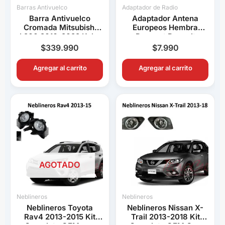
Barras Antivuelco
Adaptador de Radio
Barra Antivuelco
Adaptador Antena
Cromada Mitsubishi
Europeos Hembra
L200 2016-2022 Keko
Peugeot Renault
K1 Decorativa Pick Up
Volkswagen BMW Audi
$
339.990
$
7.990
Connection
Agregar al carrito
Agregar al carrito
AGOTADO
Neblineros
Neblineros
Neblineros Toyota
Neblineros Nissan X-
Rav4 2013-2015 Kit
Trail 2013-2018 Kit