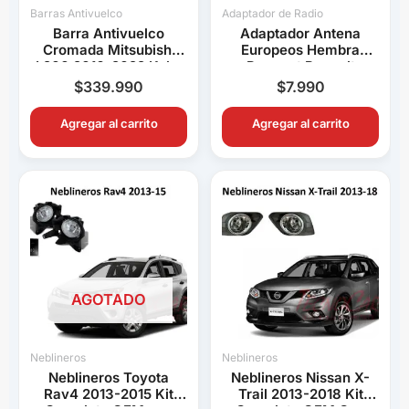
Barras Antivuelco
Adaptador de Radio
Barra Antivuelco
Adaptador Antena
Cromada Mitsubishi
Europeos Hembra
L200 2016-2022 Keko
Peugeot Renault
K1 Decorativa Pick Up
Volkswagen BMW Audi
$
339.990
$
7.990
Connection
Agregar al carrito
Agregar al carrito
AGOTADO
Neblineros
Neblineros
Neblineros Toyota
Neblineros Nissan X-
Rav4 2013-2015 Kit
Trail 2013-2018 Kit