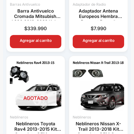
Barras Antivuelco
Adaptador de Radio
Barra Antivuelco
Adaptador Antena
Cromada Mitsubishi
Europeos Hembra
L200 2016-2022 Keko
Peugeot Renault
K1 Decorativa Pick Up
Volkswagen BMW Audi
$
339.990
$
7.990
Connection
Agregar al carrito
Agregar al carrito
AGOTADO
Neblineros
Neblineros
Neblineros Toyota
Neblineros Nissan X-
Rav4 2013-2015 Kit
Trail 2013-2018 Kit