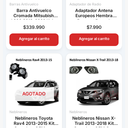
Barras Antivuelco
Adaptador de Radio
Barra Antivuelco
Adaptador Antena
Cromada Mitsubishi
Europeos Hembra
L200 2016-2022 Keko
Peugeot Renault
K1 Decorativa Pick Up
Volkswagen BMW Audi
$
339.990
$
7.990
Connection
Agregar al carrito
Agregar al carrito
AGOTADO
Neblineros
Neblineros
Neblineros Toyota
Neblineros Nissan X-
Rav4 2013-2015 Kit
Trail 2013-2018 Kit