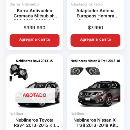
Barras Antivuelco
Adaptador de Radio
Barra Antivuelco
Adaptador Antena
Cromada Mitsubishi
Europeos Hembra
L200 2016-2022 Keko
Peugeot Renault
K1 Decorativa Pick Up
Volkswagen BMW Audi
$
339.990
$
7.990
Connection
Agregar al carrito
Agregar al carrito
AGOTADO
Neblineros
Neblineros
Neblineros Toyota
Neblineros Nissan X-
Rav4 2013-2015 Kit
Trail 2013-2018 Kit