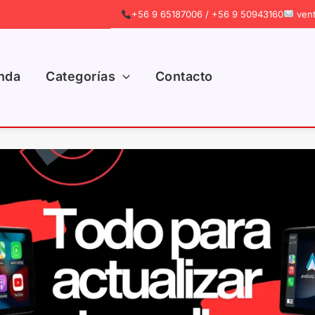
+56 9 65187006 / +56 9 50943160
vent
nda
Categorías
Contacto