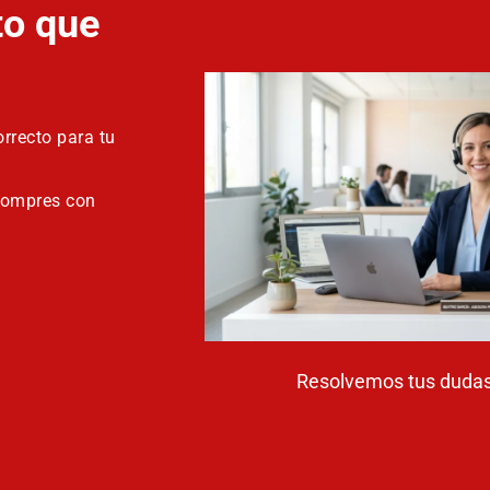
to que
rrecto para tu
compres con
Resolvemos tus dudas