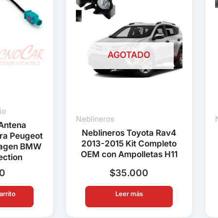
AGOTADO
io
Neblineros
Antena
Neblineros Toyota Rav4
ra Peugeot
2013-2015 Kit Completo
wagen BMW
OEM con Ampolletas H11
ection
90
$
35.000
arrito
Leer más