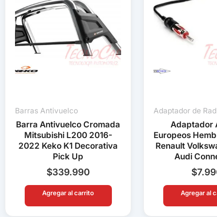
Barras Antivuelco
Adaptador de Rad
Barra Antivuelco Cromada
Adaptador 
Mitsubishi L200 2016-
Europeos Hemb
2022 Keko K1 Decorativa
Renault Volks
Pick Up
Audi Conn
$
339.990
$
7.9
Agregar al carrito
Agregar al c