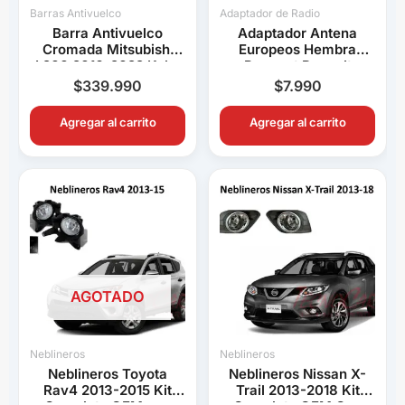
Barras Antivuelco
Adaptador de Radio
Barra Antivuelco
Adaptador Antena
Cromada Mitsubishi
Europeos Hembra
L200 2016-2022 Keko
Peugeot Renault
K1 Decorativa Pick Up
Volkswagen BMW Audi
$
339.990
$
7.990
Connection
Agregar al carrito
Agregar al carrito
AGOTADO
Neblineros
Neblineros
Neblineros Toyota
Neblineros Nissan X-
Rav4 2013-2015 Kit
Trail 2013-2018 Kit