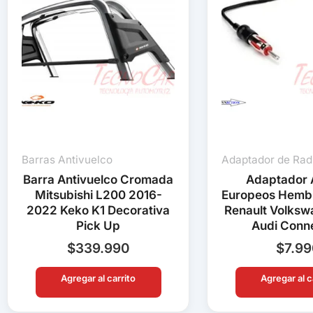
Barras Antivuelco
Adaptador de Rad
Barra Antivuelco Cromada
Adaptador 
Mitsubishi L200 2016-
Europeos Hemb
2022 Keko K1 Decorativa
Renault Volks
Pick Up
Audi Conn
$
339.990
$
7.9
Agregar al carrito
Agregar al c