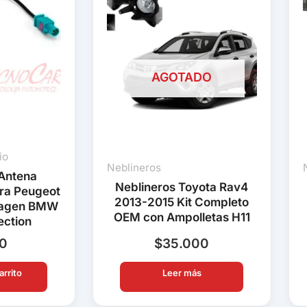
AGOTADO
io
Neblineros
Antena
Neblineros Toyota Rav4
ra Peugeot
2013-2015 Kit Completo
wagen BMW
OEM con Ampolletas H11
ection
90
$
35.000
arrito
Leer más