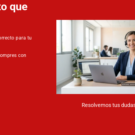
to que
rrecto para tu
compres con
Resolvemos tus dudas