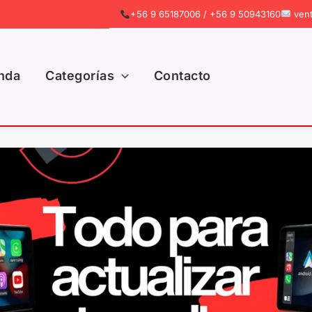
+56 9 65187006 / +56 9 50943160
vent
nda
Categorías
Contacto