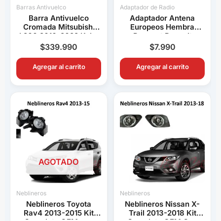
Barras Antivuelco
Adaptador de Radio
Barra Antivuelco
Adaptador Antena
Cromada Mitsubishi
Europeos Hembra
L200 2016-2022 Keko
Peugeot Renault
K1 Decorativa Pick Up
Volkswagen BMW Audi
$
339.990
$
7.990
Connection
Agregar al carrito
Agregar al carrito
AGOTADO
Neblineros
Neblineros
Neblineros Toyota
Neblineros Nissan X-
Rav4 2013-2015 Kit
Trail 2013-2018 Kit