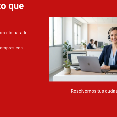
to que
rrecto para tu
compres con
Resolvemos tus dudas