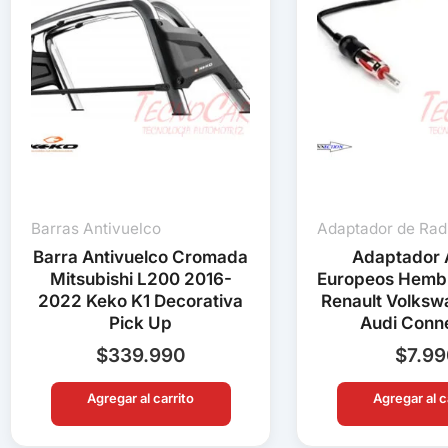
Barras Antivuelco
Adaptador de Rad
Barra Antivuelco Cromada
Adaptador 
Mitsubishi L200 2016-
Europeos Hemb
2022 Keko K1 Decorativa
Renault Volks
Pick Up
Audi Conn
$
339.990
$
7.9
Agregar al carrito
Agregar al c