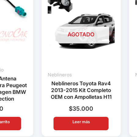
AGOTADO
io
Neblineros
Antena
Neblineros Toyota Rav4
ra Peugeot
2013-2015 Kit Completo
wagen BMW
OEM con Ampolletas H11
ection
90
$
35.000
arrito
Leer más