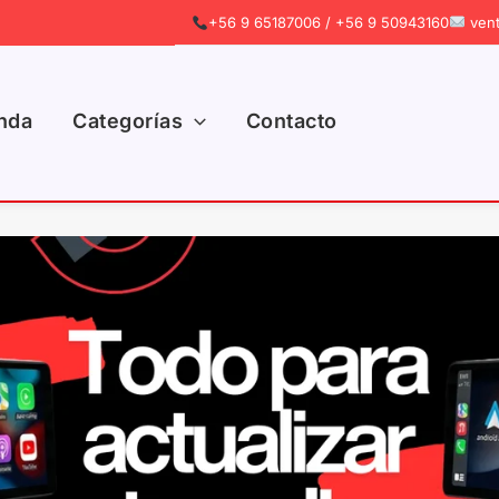
+56 9 65187006 / +56 9 50943160
vent
nda
Categorías
Contacto