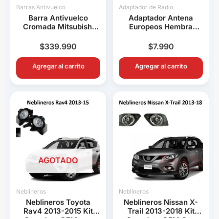
Barras Antivuelco
Adaptador de Radio
Barra Antivuelco
Adaptador Antena
Cromada Mitsubishi
Europeos Hembra
L200 2016-2022 Keko
Peugeot Renault
K1 Decorativa Pick Up
Volkswagen BMW Audi
$
339.990
$
7.990
Connection
Agregar al carrito
Agregar al carrito
AGOTADO
Neblineros
Neblineros
Neblineros Toyota
Neblineros Nissan X-
Rav4 2013-2015 Kit
Trail 2013-2018 Kit