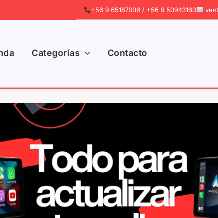
+56 9 65187006 / +56 9 50943160
vent
nda
Categorías
Contacto