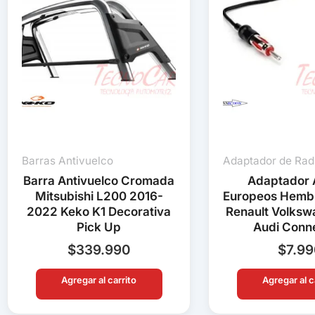
Barras Antivuelco
Adaptador de Rad
Barra Antivuelco Cromada
Adaptador 
Mitsubishi L200 2016-
Europeos Hemb
2022 Keko K1 Decorativa
Renault Volks
Pick Up
Audi Conn
$
339.990
$
7.9
Agregar al carrito
Agregar al c