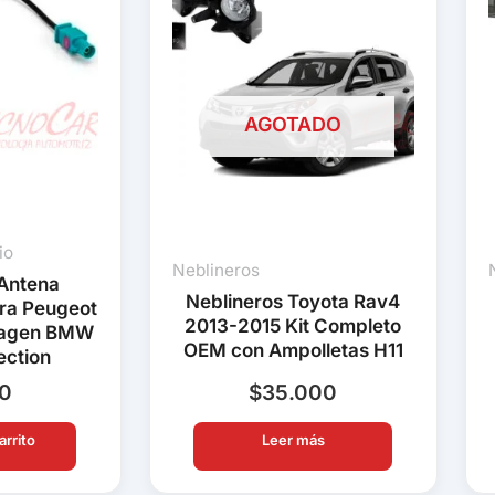
AGOTADO
io
Neblineros
Antena
Neblineros Toyota Rav4
ra Peugeot
2013-2015 Kit Completo
wagen BMW
OEM con Ampolletas H11
ection
90
$
35.000
arrito
Leer más