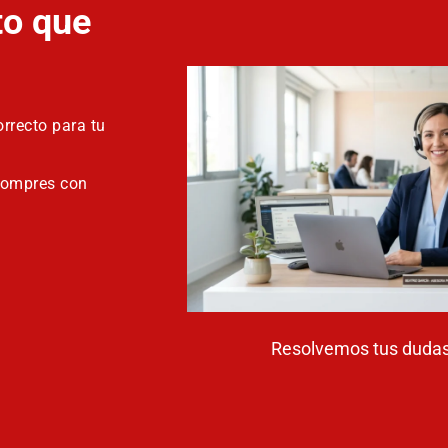
to que
rrecto para tu
compres con
Resolvemos tus dudas