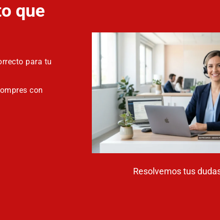
to que
rrecto para tu
compres con
Resolvemos tus dudas