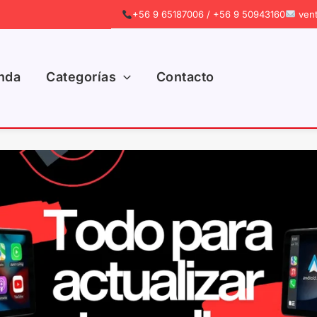
+56 9 65187006 / +56 9 50943160
vent
nda
Categorías
Contacto