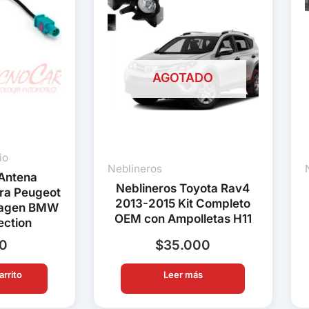
AGOTADO
io
Neblineros
Antena
Neblineros Toyota Rav4
ra Peugeot
2013-2015 Kit Completo
wagen BMW
OEM con Ampolletas H11
ection
90
$
35.000
arrito
Leer más