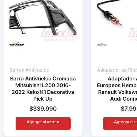
Barras Antivuelco
Adaptador de Rad
Barra Antivuelco Cromada
Adaptador 
Mitsubishi L200 2016-
Europeos Hemb
2022 Keko K1 Decorativa
Renault Volks
Pick Up
Audi Conn
$
339.990
$
7.9
Agregar al carrito
Agregar al c