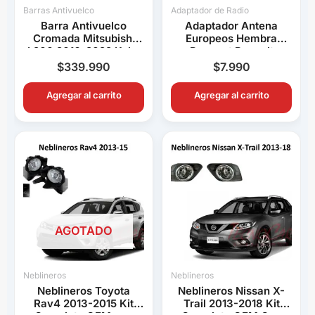
Barras Antivuelco
Adaptador de Radio
Barra Antivuelco
Adaptador Antena
Cromada Mitsubishi
Europeos Hembra
L200 2016-2022 Keko
Peugeot Renault
K1 Decorativa Pick Up
Volkswagen BMW Audi
$
339.990
$
7.990
Connection
Agregar al carrito
Agregar al carrito
AGOTADO
Neblineros
Neblineros
Neblineros Toyota
Neblineros Nissan X-
Rav4 2013-2015 Kit
Trail 2013-2018 Kit