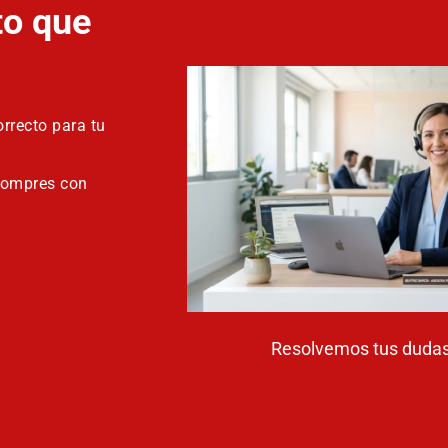
to que
rrecto para tu
compres con
Resolvemos tus dudas