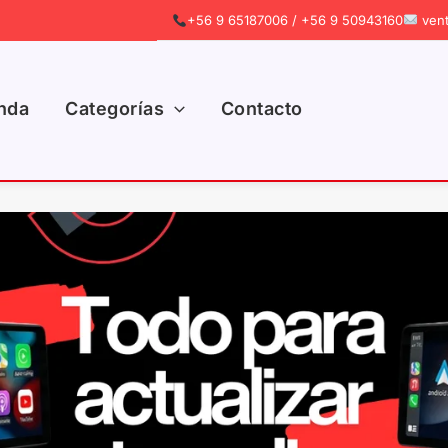
+56 9 65187006 / +56 9 50943160
vent
nda
Categorías
Contacto