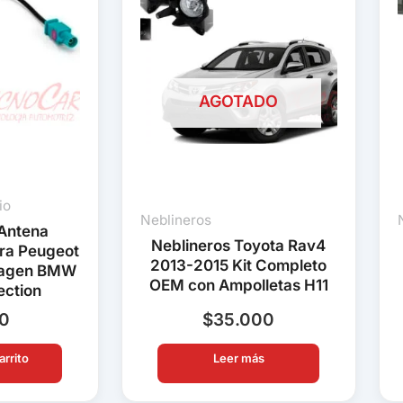
AGOTADO
io
Neblineros
Antena
Neblineros Toyota Rav4
ra Peugeot
2013-2015 Kit Completo
wagen BMW
OEM con Ampolletas H11
ection
90
$
35.000
arrito
Leer más