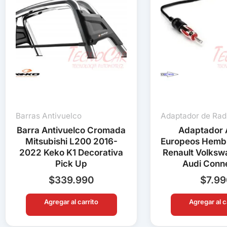
Barras Antivuelco
Adaptador de Rad
Barra Antivuelco Cromada
Adaptador 
Mitsubishi L200 2016-
Europeos Hemb
2022 Keko K1 Decorativa
Renault Volks
Pick Up
Audi Conn
$
339.990
$
7.9
Agregar al carrito
Agregar al c