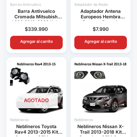
Barras Antivuelco
Adaptador de Radio
Barra Antivuelco
Adaptador Antena
Cromada Mitsubishi
Europeos Hembra
L200 2016-2022 Keko
Peugeot Renault
K1 Decorativa Pick Up
Volkswagen BMW Audi
$
339.990
$
7.990
Connection
Agregar al carrito
Agregar al carrito
AGOTADO
Neblineros
Neblineros
Neblineros Toyota
Neblineros Nissan X-
Rav4 2013-2015 Kit
Trail 2013-2018 Kit