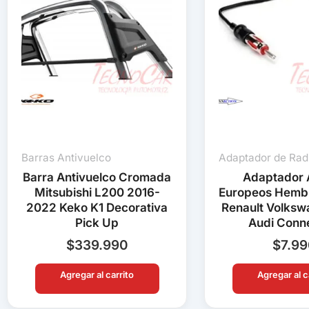
Barras Antivuelco
Adaptador de Rad
Barra Antivuelco Cromada
Adaptador 
Mitsubishi L200 2016-
Europeos Hemb
2022 Keko K1 Decorativa
Renault Volks
Pick Up
Audi Conn
$
339.990
$
7.9
Agregar al carrito
Agregar al c