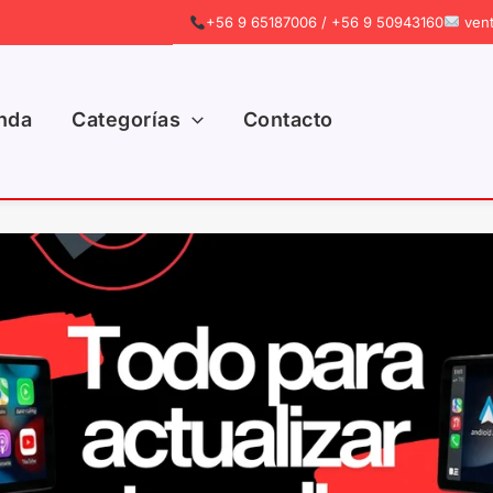
+56 9 65187006 / +56 9 50943160
vent
nda
Categorías
Contacto