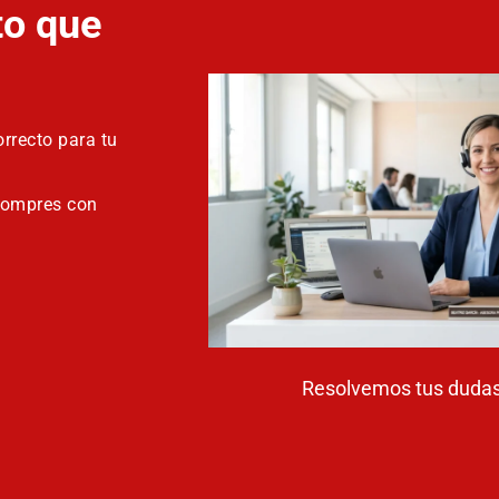
to que
rrecto para tu
compres con
Resolvemos tus dudas