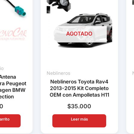
AGOTADO
io
Neblineros
Antena
Neblineros Toyota Rav4
ra Peugeot
2013-2015 Kit Completo
wagen BMW
OEM con Ampolletas H11
ection
90
$
35.000
arrito
Leer más